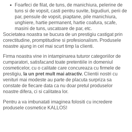
Foarfeci de filat, de tuns, de manichiura, pelerine de
tuns si de vopsit, casti pentru suvite, bigudiuri, perii de
par, pensule de vopsit, piaptane, pile manichiura,
unghiere, hartie permanent, hartie coafura, scafe,
masini de tuns, uscatoare de par, etc.
Societatea noastra se bucura de un prestigiu castigat prin
corectitudine, promptitudine si profesionalism. Produsele
noastre ajung in cel mai scurt timp la clienti.
Firma noastra vine in intampinarea tuturor categoriilor de
cumparatori, satisfacand toate pretentiile in domeniul
cosmeticelor, cu o calitate care concureaza cu firmele de
prestigiu,
la un pret mult mai atractiv.
Clientii nostri cu
venituri mai modeste au parte de placuta surpriza sa
constate de fiecare data ca nu doar pretul produselor
noastre difera, ci si calitatea lor.
Pentru a va imbunatati imaginea folositi cu incredere
produsele cosmetice KALLOS!