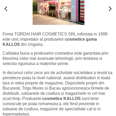
Firma TORDAI HAIR COSMETICS SRL infiintata in 1999
este unic importator al produselor
cosmetice gama
KALLOS
din Ungaria.
Calitatea buna a produselor cosmetice este garantata prin
folosirea celor mai avansate tehnologii, prin testarea si
selectia riguroasa a materiilor prime.
In decursul celor zece ani de activitate societatea a reusit sa
penetreze piata la nivel national, avand distribuitori in toata
tara si retea proprie de magazine. Depozitele proprii din
Bucuresti, Tirgu Mures si Bacau aprovizioneaza firmele de
distributii, saloanele de coafura si magazinele in cel mai
scurt timp. Produsele
cosmetice KALLOS
sunt bine
cunoscute pe piata romaneasca, ele fiind prezente in
saloane de coafura, magazine de specialitate cat si in
hipermarketuri.